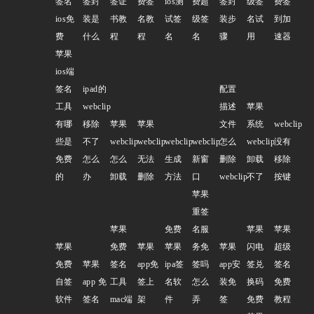
签名
签封
签证
费签
ios测
费超
签封
级签
费签
ios免
装是
书教
名教
试签
级签
装步
名试
到加
费
什么
程
程
名
名
骤
用
速器
苹果
ios端
签名
ipad的
配置
工具
webclip
描述
苹果
有哪
移除
苹果
苹果
文件
系统
webclip
些是
不了
webclip
webclip
webclip
webclip
怎么
webclip
没有
免费
怎么
怎么
无法
生成
新窗
删除
卸载
移除
的
办
卸载
删除
方法
口
webclip
不了
按键
苹果
重签
苹果
免费
名服
苹果
苹果
苹果
免费
苹果
苹果
务免
苹果
闪电
超级
免费
苹果
签名
app免
ipa签
签吗
app安
签兑
签名
自签
app 免
工具
签上
名软
怎么
装免
换码
免费
软件
签名
mac端
架
件
弄
签
免费
教程