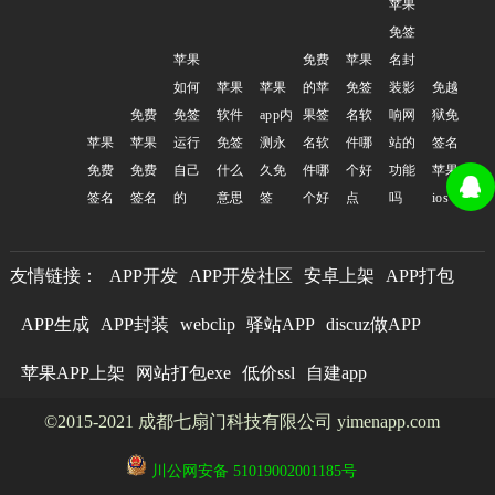
苹果
免签
苹果
免费
苹果
名封
如何
苹果
苹果
的苹
免签
装影
免越
免费
免签
软件
app内
果签
名软
响网
狱免
苹果
苹果
运行
免签
测永
名软
件哪
站的
签名
免费
免费
自己
什么
久免
件哪
个好
功能
苹果
签名
签名
的
意思
签
个好
点
吗
ios
友情链接：
APP开发
APP开发社区
安卓上架
APP打包
APP生成
APP封装
webclip
驿站APP
discuz做APP
苹果APP上架
网站打包exe
低价ssl
自建app
©2015-2021 成都七扇门科技有限公司 yimenapp.com
川公网安备 51019002001185号