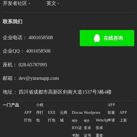
开发者社区 ›
英文 ›
联系我们
企业电话： 4001658508
在线咨询
企业QQ： 4001658508
座机： 028-65787095
邮箱： dev@yimenapp.com
地址： 四川省成都市高新区剑南大道1537号3栋4楼
一门产品
小程
APP
APP
序打
EXE
云商
Discuz
Wordpress
软著
APP
打包
包
打包
城
app
app
Webclip
申请
上架
IOS证
安卓
安卓
书制
证书
重签