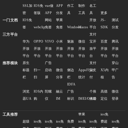
SSL加
IOS免
vue做
APP
作工
制作
名工
密
签版
APP
分发
具
工具
具
更多
一门文档
IOS免
网站
苹果
开放
JS-
测试
签
webclip
免签
免签
Windows
Macos
平台
SDK
分发
三方平台
支付
华为
OPPO
VIVO
小米
魅族
微信
宝开
百度
腾讯
开放
开放
开放
开放
开放
开放
放平
开放
开放
平台
平台
平台
平台
平台
平台
台
平台
平台
推荐模块
原生
广告
支付
穿山
标题
扫一
启动
微信
侧边
AppsFlyer
宝支
X5内
甲广
栏
扫
屏
分享
栏
统计
付
核
告
IDFA
浏览
IOS内
陀螺
融云
广告
个推
高德
微信
器UA
购
仪
IM
标识
IMEI/OAID
推送
定位
登录
工具推荐
苹果
ios免
超级
ios免
ios免
ios免
免费
ios免
ios免
费超
ios免