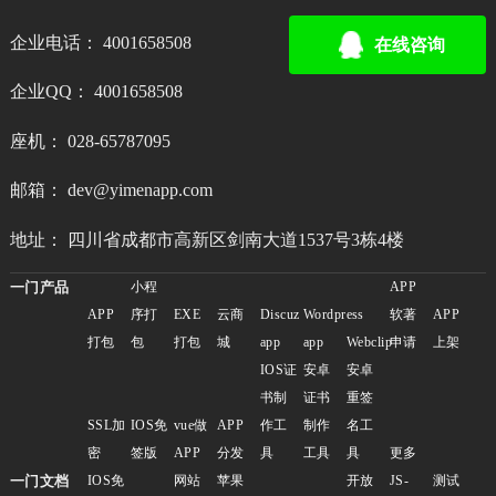
企业电话： 4001658508
在线咨询
企业QQ： 4001658508
座机： 028-65787095
邮箱： dev@yimenapp.com
地址： 四川省成都市高新区剑南大道1537号3栋4楼
一门产品
小程
APP
APP
序打
EXE
云商
Discuz
Wordpress
软著
APP
打包
包
打包
城
app
app
Webclip
申请
上架
IOS证
安卓
安卓
书制
证书
重签
SSL加
IOS免
vue做
APP
作工
制作
名工
密
签版
APP
分发
具
工具
具
更多
一门文档
IOS免
网站
苹果
开放
JS-
测试