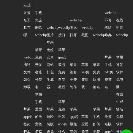
ios永
久签
手机
webclip
名工
怎么
webclip
不可
在线
具在
删除
webclip
webclip
怎么
webclip
移除
封装
哪
webclip
图片
接口
打开
截图
webclip2go
咋办
webclip
苹果
苹果
免签
苹果
webclip
免费
安卓
ipa安
苹果
苹果
描述
开发
网站
装包
苹果
苹果
苹果
手机
补签
文件
者账
打包
免费
签名
ios免
免费
pdf免
软件
怎么
号签
生成
自签
免费
签封
应用
费签
免电
卸载
名
器
教程
制作
装
签名
名
脑
苹果
在线
手机
苹果
生成
苹果
里面
苹果
免签
苹果
苹果
苹果
签名
app免
的免
端轻
封装
app超
苹果
手机
免签
免费
签封
费签
装版
app有
级免
应用
如何
名版
软件
包工
名软
避免
什么
签怎
免签
免签
app介
推荐