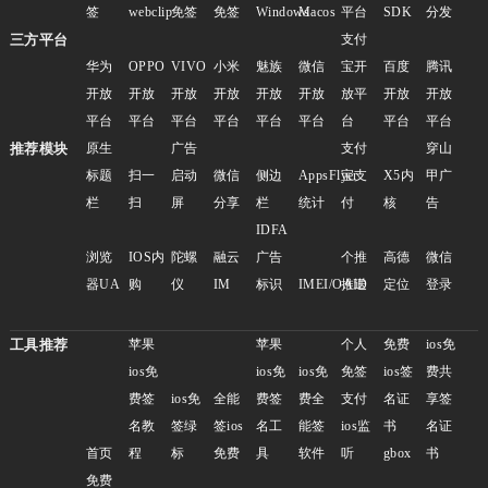
签
webclip
免签
免签
Windows
Macos
平台
SDK
分发
三方平台
支付
华为
OPPO
VIVO
小米
魅族
微信
宝开
百度
腾讯
开放
开放
开放
开放
开放
开放
放平
开放
开放
平台
平台
平台
平台
平台
平台
台
平台
平台
推荐模块
原生
广告
支付
穿山
标题
扫一
启动
微信
侧边
AppsFlyer
宝支
X5内
甲广
栏
扫
屏
分享
栏
统计
付
核
告
IDFA
浏览
IOS内
陀螺
融云
广告
个推
高德
微信
器UA
购
仪
IM
标识
IMEI/OAID
推送
定位
登录
工具推荐
苹果
苹果
个人
免费
ios免
ios免
ios免
ios免
免签
ios签
费共
费签
ios免
全能
费签
费全
支付
名证
享签
名教
签绿
签ios
名工
能签
ios监
书
名证
首页
程
标
免费
具
软件
听
gbox
书
免费