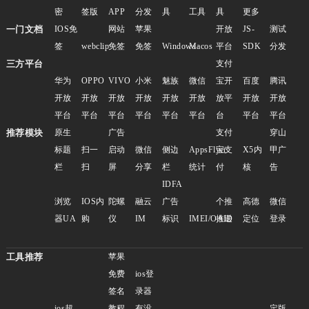
密
签版
APP
分发
具
工具
具
更多
一门文档
IOS免
网站
苹果
开放
JS-
测试
签
webclip
免签
免签
Windows
Macos
平台
SDK
分发
三方平台
支付
华为
OPPO
VIVO
小米
魅族
微信
宝开
百度
腾讯
开放
开放
开放
开放
开放
开放
放平
开放
开放
平台
平台
平台
平台
平台
平台
台
平台
平台
推荐模块
原生
广告
支付
穿山
标题
扫一
启动
微信
侧边
AppsFlyer
宝支
X5内
甲广
栏
扫
屏
分享
栏
统计
付
核
告
IDFA
浏览
IOS内
陀螺
融云
广告
个推
高德
微信
器UA
购
仪
IM
标识
IMEI/OAID
推送
定位
登录
工具推荐
苹果
免费
ios登
签名
录器
ios超
教程
有没
定版