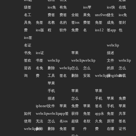
级签
ios免
有免
ios苹
ios快
在线
名工
费签
费签
全能
果免
unc0ver
捷生
ios免
具免
免签
名教
名的
签ios
费签
免签
成免
签封
费
ios版
程
软件
免费
名
ios12
签app
包
ios签
名证
webclip
书免
ios证
苹果
描述
签欢
书签
webclip
webclip
webclip
文件
webclip
迎咨
名免
删除
webclip
怎么
怎么
的原
怎么
询
费
工具
签名
删除
安装
webclippergithub
理
卸载
苹果
手机
苹果
苹果
描述
怎么
手机
苹果
免费
iphone6
文件
苹果
免费
苹果
签名
手机
苹果
如何
webclip
webclip
app签
获得
免签
app永
免签
共享
使用
无法
怎么
名ios
超级
名软
久免
原理
签名
webclipper
删除
删除
免签
签
件
费
在哪
证书