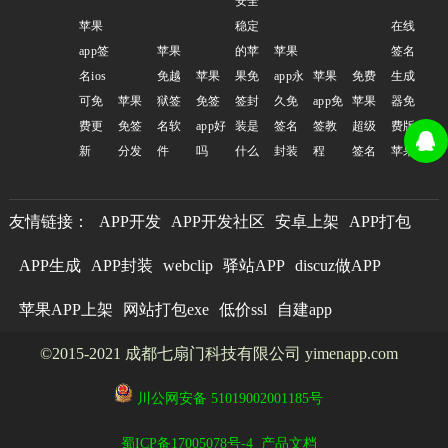
安全
苹果
稳定
在线
app签
苹果
的苹
苹果
签名
名ios
免越
苹果
果免
app永
苹果
免费
生成
可免
苹果
狱签
免签
签封
久免
app免
苹果
器免
费更
免签
名软
app好
装是
签名
签教
超级
费版
新
分发
件
吗
什么
封装
程
签名
苹果
友情链接：
APP开发
APP开发社区
安卓上架
APP打包
APP生成
APP封装
webclip
驿站APP
discuz做APP
苹果APP上架
网站打包exe
低价ssl
自建app
©2015-2021 成都七扇门科技有限公司 yimenapp.com
川公网安备 51019002001185号
蜀ICP备17005078号-4
产品文档