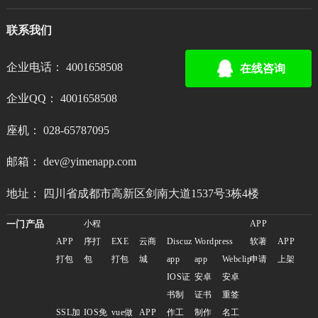
联系我们
企业电话： 4001658508
在线咨询
企业QQ： 4001658508
座机： 028-65787095
邮箱： dev@yimenapp.com
地址： 四川省成都市高新区剑南大道1537号3栋4楼
一门产品
小程
APP
APP
序打
EXE
云商
Discuz
Wordpress
软著
APP
打包
包
打包
城
app
app
Webclip
申请
上架
IOS证
安卓
安卓
书制
证书
重签
SSL加
IOS免
vue做
APP
作工
制作
名工