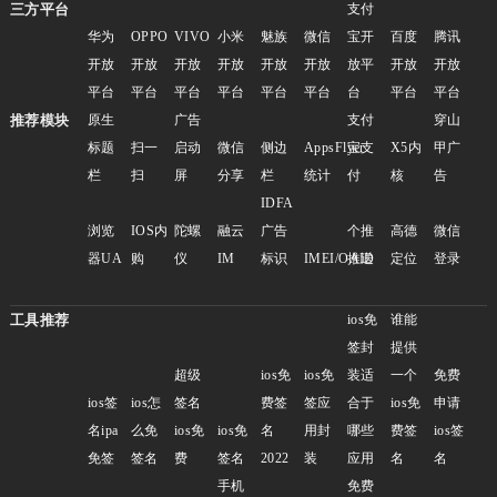
三方平台
支付
华为
OPPO
VIVO
小米
魅族
微信
宝开
百度
腾讯
开放
开放
开放
开放
开放
开放
放平
开放
开放
平台
平台
平台
平台
平台
平台
台
平台
平台
推荐模块
原生
广告
支付
穿山
标题
扫一
启动
微信
侧边
AppsFlyer
宝支
X5内
甲广
栏
扫
屏
分享
栏
统计
付
核
告
IDFA
浏览
IOS内
陀螺
融云
广告
个推
高德
微信
器UA
购
仪
IM
标识
IMEI/OAID
推送
定位
登录
工具推荐
ios免
谁能
签封
提供
超级
ios免
ios免
装适
一个
免费
ios签
ios怎
签名
费签
签应
合于
ios免
申请
名ipa
么免
ios免
ios免
名
用封
哪些
费签
ios签
免签
签名
费
签名
2022
装
应用
名
名
手机
免费