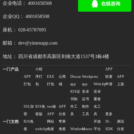
企业电话： 4001658508
在线咨询
企业QQ： 4001658508
座机： 028-65787095
邮箱： dev@yimenapp.com
地址： 四川省成都市高新区剑南大道1537号3栋4楼
一门产品
小程
APP
APP
序打
EXE
云商
Discuz
Wordpress
软著
APP
打包
包
打包
城
app
app
Webclip
申请
上架
IOS证
安卓
安卓
书制
证书
重签
SSL加
IOS免
vue做
APP
作工
制作
名工
密
签版
APP
分发
具
工具
具
更多
一门文档
IOS免
网站
苹果
开放
JS-
测试
签
webclip
免签
免签
Windows
Macos
平台
SDK
分发