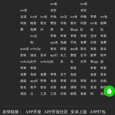
ios签
ios签
ios签
名软
名软
名源
ios全
ios免
件免
ios证
ios免
件顾
苹果
ios免
码免
能签
签支
费使
书免
签封
问团
ios免
签网
费
免费
付
用
签
装app
队
签
站
ios自
苹果
苹果
苹果
苹果
支持
苹果
制
app免
免越
手机
免费
封装
免费
ipad桌
webclip
签名
狱签
app免
签名
免签
签名
面有
描述
安卓
app打
名工
费签
证书
版苹
软件
webclip
文件
webclip
包
具
名
分享
果app
源
苹果
苹果
苹果
苹果
苹果
免费
免签
免费
苹果
关于
免签
免签
签名
超级
app封
苹果
免签
苹果
封装
苹果
名封
在线
签名
装平
签名
封装
免签
调用
手机
装源
制作
系统
台
工具
工具
封装
权限
免签
码
免费
友情链接：
APP开发
APP开发社区
安卓上架
APP打包