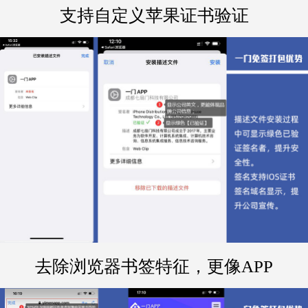
支持自定义苹果证书验证
去除浏览器书签特征，更像APP