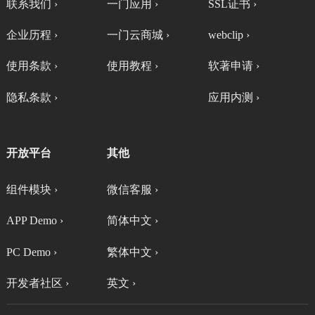
联系我们 ›
一门应用 ›
SSL证书 ›
企业历程 ›
一门云商城 ›
webclip ›
使用条款 ›
使用教程 ›
软著申请 ›
隐私条款 ›
应用内测 ›
开放平台
其他
组件模块 ›
微信客服 ›
APP Demo ›
简体中文 ›
PC Demo ›
繁体中文 ›
开发者社区 ›
英文 ›