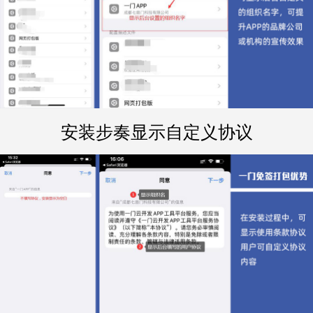
安装步奏显示自定义协议