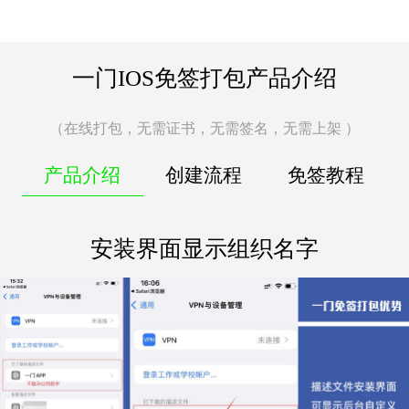
一门IOS免签打包产品介绍
（在线打包，无需证书，无需签名，无需上架 ）
产品介绍
创建流程
免签教程
安装界面显示组织名字