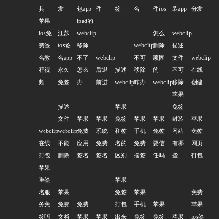
具
发
包app
件
签
名
件ios
装app
分发
苹果
ipad的
ios免
江苏
webclip
怎么
webclip
费签
ios签
移除
webclip
删除
描述
名教
名app
不了
webclip
不可
顽固
文件
webclip
程视
永久
怎么
后退
描述
移除
的
不可
在线
频
免签
办
前进
webclip
咋办
webclip
移除
创建
苹果
描述
苹果
免签
文件
苹果
苹果
免签
苹果
苹果
封装
苹果
webclip
webclip
免费
系统
和签
手机
免签
网站
免签
在线
不能
应用
免费
名的
免费
要信
有哪
网页
打包
删除
签名
签名
区别
摇签
任吗
些
打包
苹果
重签
苹果
名服
苹果
免签
苹果
免费
务免
免费
免费
打包
手机
苹果
苹果
签吗
文档
苹果
苹果
出来
免签
免签
苹果
ios签