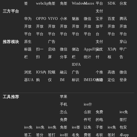
签
webclip
免签
免签
Windows
Macos
平台
SDK
分发
三方平台
支付
华为
OPPO
VIVO
小米
魅族
微信
宝开
百度
腾讯
开放
开放
开放
开放
开放
开放
放平
开放
开放
平台
平台
平台
平台
平台
平台
台
平台
平台
推荐模块
原生
广告
支付
穿山
标题
扫一
启动
微信
侧边
AppsFlyer
宝支
X5内
甲广
栏
扫
屏
分享
栏
统计
付
核
告
IDFA
浏览
IOS内
陀螺
融云
广告
个推
高德
微信
器UA
购
仪
IM
标识
IMEI/OAID
推送
定位
登录
工具推荐
苹果
手机
ios什
怎么
么软
免费
ios免
免费
件可
的电
签打
ios免
ios免
ios免
免签
ios签
以免
子签
ios免
包安
签工
签分
签打
ios软
名免
费签
名软
签封
卓app