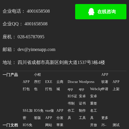
企业电话： 4001658508
在线咨询
企业QQ： 4001658508
座机： 028-65787095
邮箱： dev@yimenapp.com
地址： 四川省成都市高新区剑南大道1537号3栋4楼
一门产品
小程
APP
APP
序打
EXE
云商
Discuz
Wordpress
软著
APP
打包
包
打包
城
app
app
Webclip
申请
上架
IOS证
安卓
安卓
书制
证书
重签
SSL加
IOS免
vue做
APP
作工
制作
名工
密
签版
APP
分发
具
工具
具
更多
一门文档
IOS免
网站
苹果
开放
JS-
测试